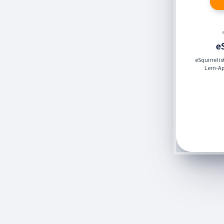
e
eSquirrel i
Lern-App