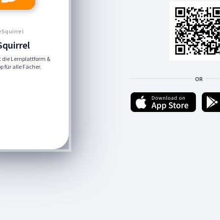
eSquirrel
Squirrel
st die Lernplattform &
 für alle Fächer.
OR