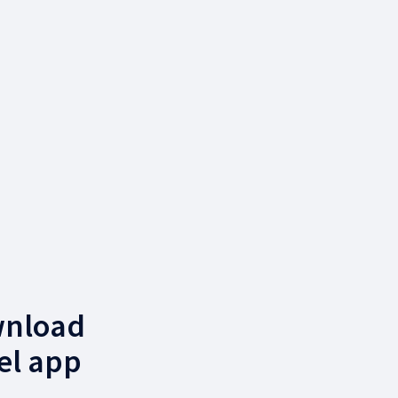
wnload
el app