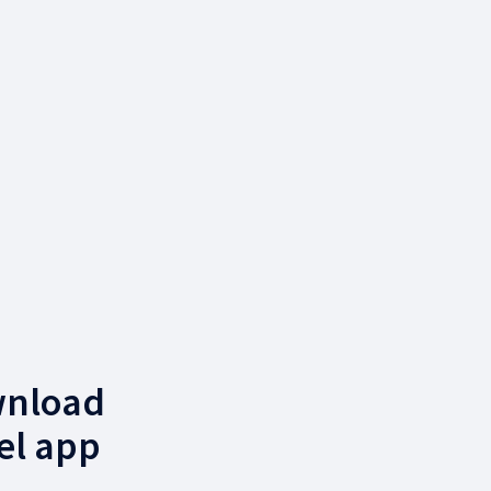
wnload
el app