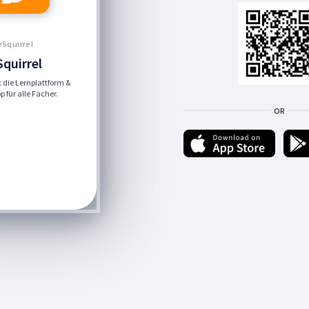
eSquirrel
Squirrel
st die Lernplattform &
 für alle Fächer.
OR