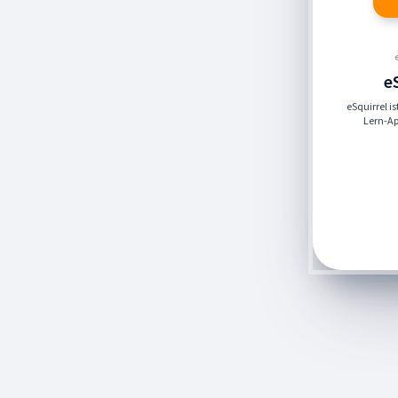
e
eSquirrel i
Lern-App