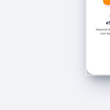
e
eSquirrel i
Lern-App