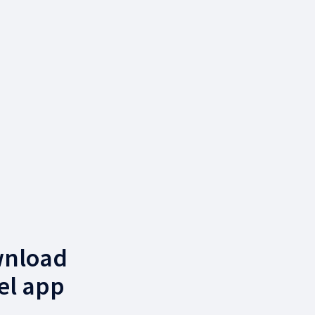
wnload
el app