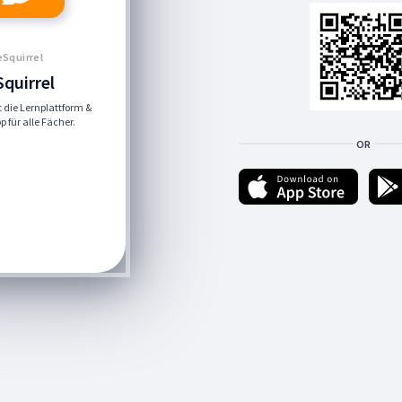
eSquirrel
Squirrel
st die Lernplattform &
 für alle Fächer.
OR