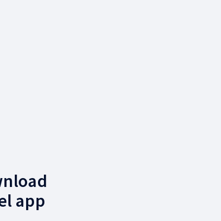
wnload
el app