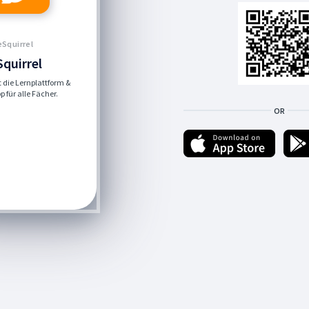
eSquirrel
Squirrel
st die Lernplattform &
 für alle Fächer.
OR