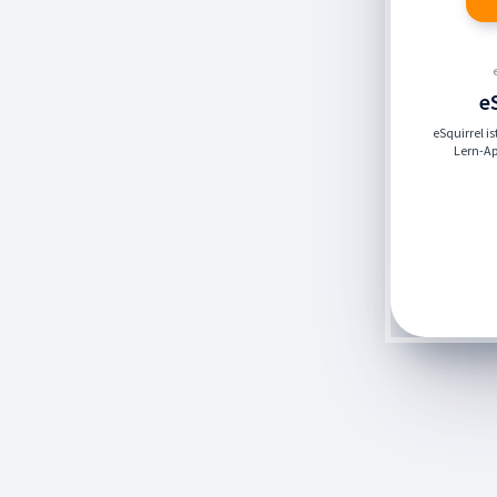
e
eSquirrel i
Lern-App